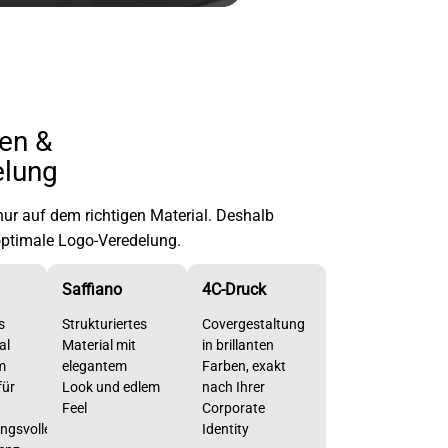
en &
elung
ur auf dem richtigen Material. Deshalb
 optimale Logo-Veredelung.
Saffiano
4C-Druck
s
Strukturiertes
Covergestaltung
al
Material mit
in brillanten
m
elegantem
Farben, exakt
für
Look und edlem
nach Ihrer
Feel
Corporate
ngsvolle
Identity