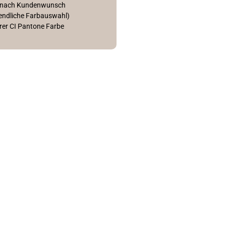
rf nach Kundenwunsch
nendliche Farbauswahl)
rer CI Pantone Farbe