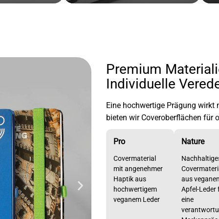
Premium Materiali
Individuelle Vered
Eine hochwertige Prägung wirkt n
bieten wir Coveroberflächen für
Pro
Nature
Covermaterial
Nachhaltige
mit angenehmer
Covermateri
Haptik aus
aus vegane
hochwertigem
Apfel-Leder 
veganem Leder
eine
verantwortu