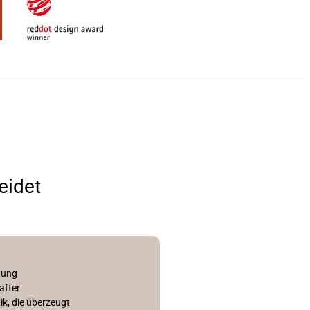
eidet
tung
after
k, die überzeugt