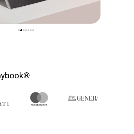
anybook®