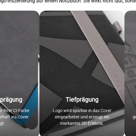
ogo-Inszenierung auf einem Notizbuch. Sie wirkt nicht laut, son
nprägung
Tiefprägung
er Ihrer CI-Farbe
Logo wird spürbar in das Cover
rhaft ins Cover
eingearbeitet und erzeugt ein
g
gt.
markantes 3D-Erlebnis.