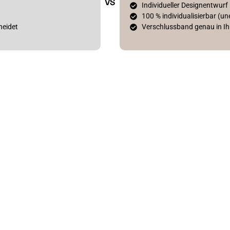
VS
Individueller Designentwu
100 % individualisierbar (u
heidet
Verschlussband genau in Ih