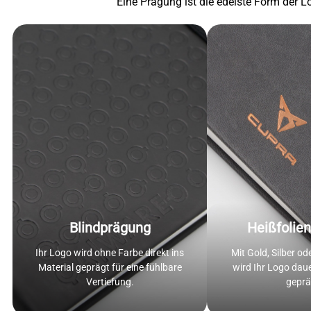
Eine Prägung ist die edelste Form der L
Blindprägung
Heißfolie
Ihr Logo wird ohne Farbe direkt ins
Mit Gold, Silber od
Material geprägt für eine fühlbare
wird Ihr Logo daue
Vertiefung.
geprä