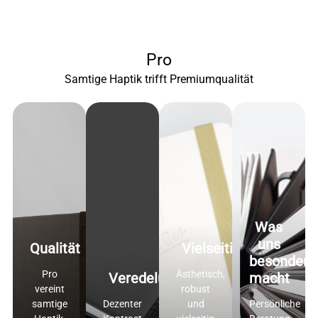
Pro
Samtige Haptik trifft Premiumqualität
Was
uns
Qualität
Vielseitigkeit
besonders
Pro
Ästhetisch,
Veredelung
macht
vereint
robust
samtige
Dezenter
und
Persönliche