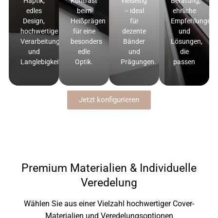
Haptik,
Kontrast
vielseitig
Beratung,
edles
beim
– ideal
ehrliche
Design,
Heißprägen
für
Empfehlungen
hochwertige
für eine
dezente
und
Verarbeitung
besonders
Bänder
Lösungen,
und
edle
und
die
Langlebigkeit
Optik.
Prägungen.
passen
Jetzt konfigurieren
Premium Materialien & Individuelle
Veredelung
Wählen Sie aus einer Vielzahl hochwertiger Cover-
Materialien und Veredelungsoptionen