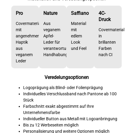
Pro
Nature
Saffiano
4C-
Druck
Covermaterial
Aus
Material
mit
veganem
mit
Covermaterial
angenehmer
Apfel-
edlem
in
Haptik
Leder für
Look
brillanten
aus
verantwortungsvolle
und Feel
Farben
veganem
Handhabung
nach CI
Leder
Veredelungsoptionen
Logoprägung als Blind- oder Folienprägung
Individuelles Verschlussband nach Pantone ab 100
Stück
Farbschnitt exakt abgestimmt auf Ihre
Unternehmensfarbe
Individueller Button aus Metall mit Logoanbringung
Bis zu 12 Werbeseiten möglich
Personalisierung und weitere Optionen möglich