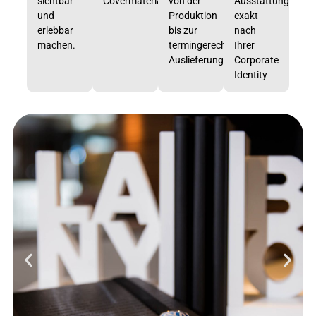
sichtbar
Covermaterialien
von der
Ausstattung
und
Produktion
exakt
erlebbar
bis zur
nach
machen.
termingerechten
Ihrer
Auslieferung
Corporate
Identity