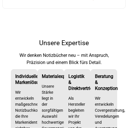
Unsere Expertise
Wir denken Notizbücher neu – mit Anspruch,
Präzision und einem Blick fürs Detail.
Individuelle
Materialexpertise
Logistik
Beratung
Markenlösungen
&
&
Unsere
Direktvertrieb
Konzeption
Wir
Stärke
entwickeln
liegt in
Als
Wir
maßgeschneiderte
der
Hersteller
entwickeln
Notizbuchkonzepte,
sorgfältigen
begleiten
Covergestaltung,
die Ihre
Auswahl
wir Ihr
Veredelungen
Markenidentität
hochwertiger
Projekt
und